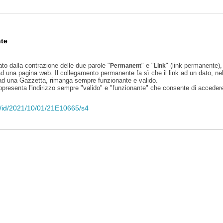
te
ato dalla contrazione delle due parole "
" e "
" (link permanente), 
Permanent
Link
d una pagina web. Il collegamento permanente fa sì che il link ad un dato, ne
 ad una Gazzetta, rimanga sempre funzionante e valido.
appresenta l'indirizzo sempre "valido" e "funzionante" che consente di accedere 
eli/id/2021/10/01/21E10665/s4