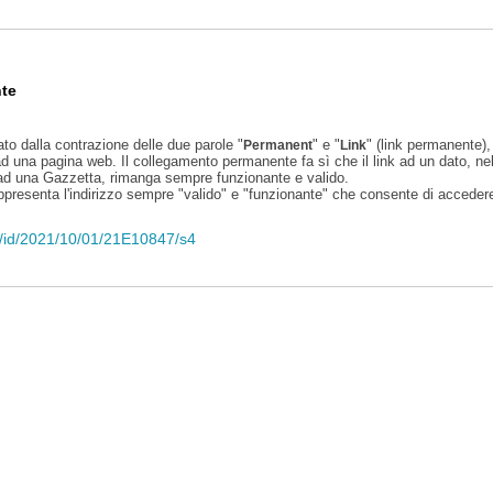
te
ato dalla contrazione delle due parole "
" e "
" (link permanente), 
Permanent
Link
d una pagina web. Il collegamento permanente fa sì che il link ad un dato, ne
 ad una Gazzetta, rimanga sempre funzionante e valido.
appresenta l'indirizzo sempre "valido" e "funzionante" che consente di accedere 
eli/id/2021/10/01/21E10847/s4