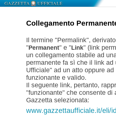
Collegamento Permanent
Il termine "Permalink", derivat
"
" e "
" (link perm
Permanent
Link
un collegamento stabile ad un
permanente fa sì che il link ad
Ufficiale" ad un atto oppure a
funzionante e valido.
Il seguente link, pertanto, rapp
"funzionante" che consente di a
Gazzetta selezionata:
www.gazzettaufficiale.it/el