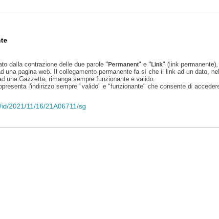
te
ato dalla contrazione delle due parole "
" e "
" (link permanente), 
Permanent
Link
d una pagina web. Il collegamento permanente fa sì che il link ad un dato, ne
 ad una Gazzetta, rimanga sempre funzionante e valido.
appresenta l'indirizzo sempre "valido" e "funzionante" che consente di accedere 
li/id/2021/11/16/21A06711/sg