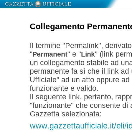
Collegamento Permanent
Il termine "Permalink", derivat
"
" e "
" (link perm
Permanent
Link
un collegamento stabile ad un
permanente fa sì che il link ad
Ufficiale" ad un atto oppure a
funzionante e valido.
Il seguente link, pertanto, rapp
"funzionante" che consente di a
Gazzetta selezionata:
www.gazzettaufficiale.it/el