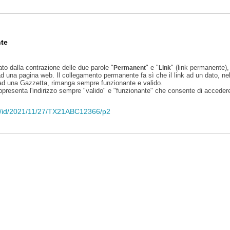
te
ato dalla contrazione delle due parole "
" e "
" (link permanente), 
Permanent
Link
d una pagina web. Il collegamento permanente fa sì che il link ad un dato, ne
 ad una Gazzetta, rimanga sempre funzionante e valido.
appresenta l'indirizzo sempre "valido" e "funzionante" che consente di accedere 
eli/id/2021/11/27/TX21ABC12366/p2