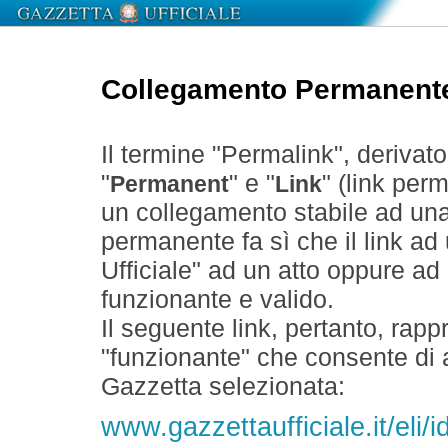
Collegamento Permanent
Il termine "Permalink", derivat
"
" e "
" (link perm
Permanent
Link
un collegamento stabile ad un
permanente fa sì che il link ad
Ufficiale" ad un atto oppure a
funzionante e valido.
Il seguente link, pertanto, rapp
"funzionante" che consente di a
Gazzetta selezionata:
www.gazzettaufficiale.it/el