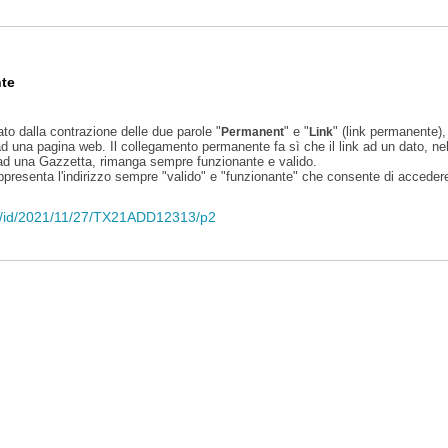
te
ato dalla contrazione delle due parole "
" e "
" (link permanente), 
Permanent
Link
d una pagina web. Il collegamento permanente fa sì che il link ad un dato, ne
 ad una Gazzetta, rimanga sempre funzionante e valido.
appresenta l'indirizzo sempre "valido" e "funzionante" che consente di accedere 
eli/id/2021/11/27/TX21ADD12313/p2