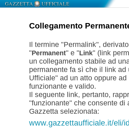
Collegamento Permanent
Il termine "Permalink", derivat
"
" e "
" (link perm
Permanent
Link
un collegamento stabile ad un
permanente fa sì che il link ad
Ufficiale" ad un atto oppure a
funzionante e valido.
Il seguente link, pertanto, rapp
"funzionante" che consente di a
Gazzetta selezionata:
www.gazzettaufficiale.it/el