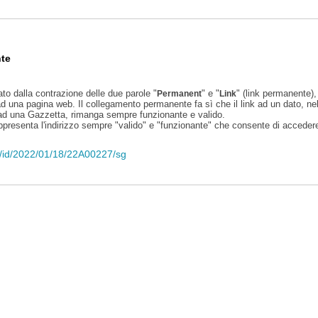
te
ato dalla contrazione delle due parole "
" e "
" (link permanente), 
Permanent
Link
d una pagina web. Il collegamento permanente fa sì che il link ad un dato, ne
 ad una Gazzetta, rimanga sempre funzionante e valido.
appresenta l'indirizzo sempre "valido" e "funzionante" che consente di accedere 
eli/id/2022/01/18/22A00227/sg