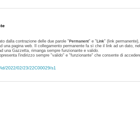
te
ato dalla contrazione delle due parole "
" e "
" (link permanente), 
Permanent
Link
d una pagina web. Il collegamento permanente fa sì che il link ad un dato, ne
 ad una Gazzetta, rimanga sempre funzionante e valido.
appresenta l'indirizzo sempre "valido" e "funzionante" che consente di accedere 
eli/id/2022/02/23/22C00029/s1