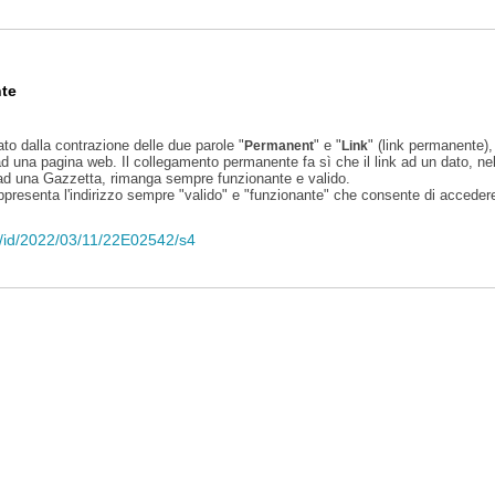
te
ato dalla contrazione delle due parole "
" e "
" (link permanente), 
Permanent
Link
d una pagina web. Il collegamento permanente fa sì che il link ad un dato, ne
 ad una Gazzetta, rimanga sempre funzionante e valido.
appresenta l'indirizzo sempre "valido" e "funzionante" che consente di accedere 
li/id/2022/03/11/22E02542/s4