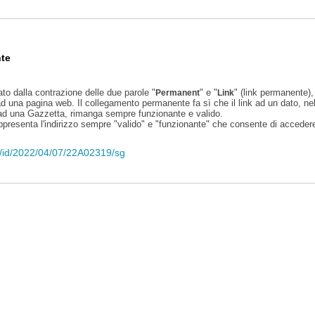
te
ato dalla contrazione delle due parole "
" e "
" (link permanente), 
Permanent
Link
d una pagina web. Il collegamento permanente fa sì che il link ad un dato, ne
 ad una Gazzetta, rimanga sempre funzionante e valido.
appresenta l'indirizzo sempre "valido" e "funzionante" che consente di accedere 
eli/id/2022/04/07/22A02319/sg