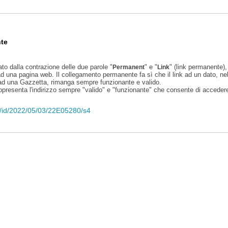
te
ato dalla contrazione delle due parole "
" e "
" (link permanente), 
Permanent
Link
d una pagina web. Il collegamento permanente fa sì che il link ad un dato, ne
 ad una Gazzetta, rimanga sempre funzionante e valido.
appresenta l'indirizzo sempre "valido" e "funzionante" che consente di accedere 
eli/id/2022/05/03/22E05280/s4