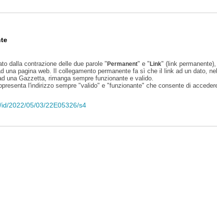
te
ato dalla contrazione delle due parole "
" e "
" (link permanente), 
Permanent
Link
d una pagina web. Il collegamento permanente fa sì che il link ad un dato, ne
 ad una Gazzetta, rimanga sempre funzionante e valido.
appresenta l'indirizzo sempre "valido" e "funzionante" che consente di accedere 
eli/id/2022/05/03/22E05326/s4