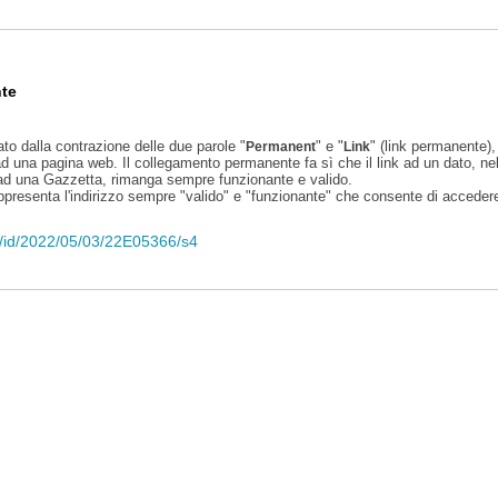
te
ato dalla contrazione delle due parole "
" e "
" (link permanente), 
Permanent
Link
d una pagina web. Il collegamento permanente fa sì che il link ad un dato, ne
 ad una Gazzetta, rimanga sempre funzionante e valido.
appresenta l'indirizzo sempre "valido" e "funzionante" che consente di accedere 
eli/id/2022/05/03/22E05366/s4