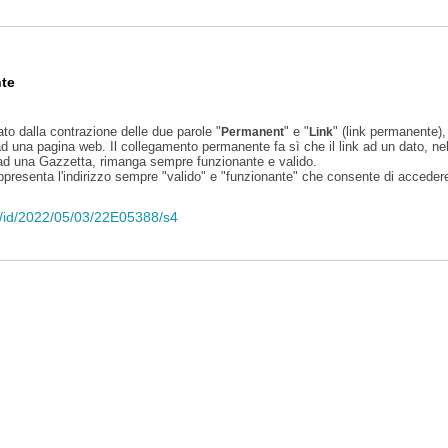
te
ato dalla contrazione delle due parole "
" e "
" (link permanente), 
Permanent
Link
d una pagina web. Il collegamento permanente fa sì che il link ad un dato, ne
 ad una Gazzetta, rimanga sempre funzionante e valido.
appresenta l'indirizzo sempre "valido" e "funzionante" che consente di accedere 
eli/id/2022/05/03/22E05388/s4