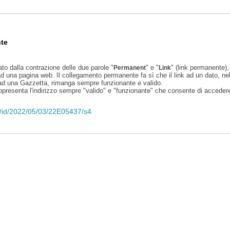
te
ato dalla contrazione delle due parole "
" e "
" (link permanente), 
Permanent
Link
d una pagina web. Il collegamento permanente fa sì che il link ad un dato, ne
 ad una Gazzetta, rimanga sempre funzionante e valido.
appresenta l'indirizzo sempre "valido" e "funzionante" che consente di accedere 
eli/id/2022/05/03/22E05437/s4