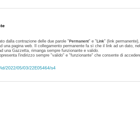
te
ato dalla contrazione delle due parole "
" e "
" (link permanente), 
Permanent
Link
d una pagina web. Il collegamento permanente fa sì che il link ad un dato, ne
 ad una Gazzetta, rimanga sempre funzionante e valido.
appresenta l'indirizzo sempre "valido" e "funzionante" che consente di accedere 
eli/id/2022/05/03/22E05464/s4