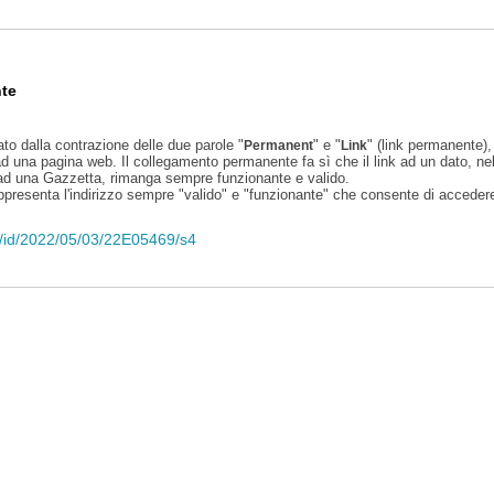
te
ato dalla contrazione delle due parole "
" e "
" (link permanente), 
Permanent
Link
d una pagina web. Il collegamento permanente fa sì che il link ad un dato, ne
 ad una Gazzetta, rimanga sempre funzionante e valido.
appresenta l'indirizzo sempre "valido" e "funzionante" che consente di accedere 
eli/id/2022/05/03/22E05469/s4