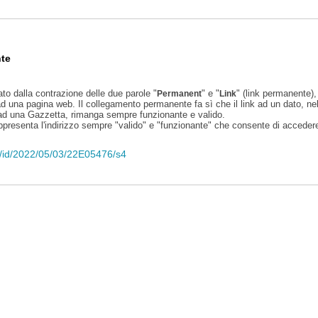
te
ato dalla contrazione delle due parole "
" e "
" (link permanente), 
Permanent
Link
d una pagina web. Il collegamento permanente fa sì che il link ad un dato, ne
 ad una Gazzetta, rimanga sempre funzionante e valido.
appresenta l'indirizzo sempre "valido" e "funzionante" che consente di accedere 
eli/id/2022/05/03/22E05476/s4