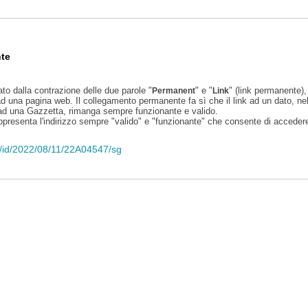
te
ato dalla contrazione delle due parole "
" e "
" (link permanente), 
Permanent
Link
d una pagina web. Il collegamento permanente fa sì che il link ad un dato, ne
 ad una Gazzetta, rimanga sempre funzionante e valido.
appresenta l'indirizzo sempre "valido" e "funzionante" che consente di accedere 
li/id/2022/08/11/22A04547/sg