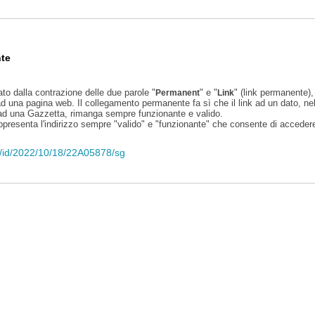
te
ato dalla contrazione delle due parole "
" e "
" (link permanente), 
Permanent
Link
d una pagina web. Il collegamento permanente fa sì che il link ad un dato, ne
 ad una Gazzetta, rimanga sempre funzionante e valido.
appresenta l'indirizzo sempre "valido" e "funzionante" che consente di accedere 
eli/id/2022/10/18/22A05878/sg