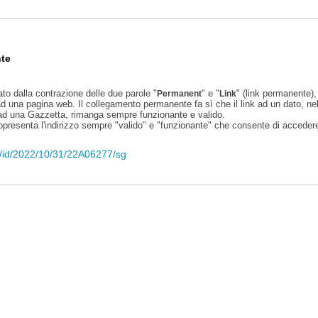
te
ato dalla contrazione delle due parole "
" e "
" (link permanente), 
Permanent
Link
d una pagina web. Il collegamento permanente fa sì che il link ad un dato, ne
 ad una Gazzetta, rimanga sempre funzionante e valido.
appresenta l'indirizzo sempre "valido" e "funzionante" che consente di accedere 
eli/id/2022/10/31/22A06277/sg