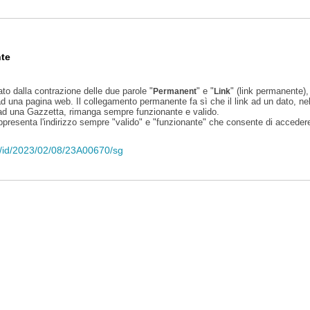
te
ato dalla contrazione delle due parole "
" e "
" (link permanente), 
Permanent
Link
d una pagina web. Il collegamento permanente fa sì che il link ad un dato, ne
 ad una Gazzetta, rimanga sempre funzionante e valido.
appresenta l'indirizzo sempre "valido" e "funzionante" che consente di accedere 
eli/id/2023/02/08/23A00670/sg