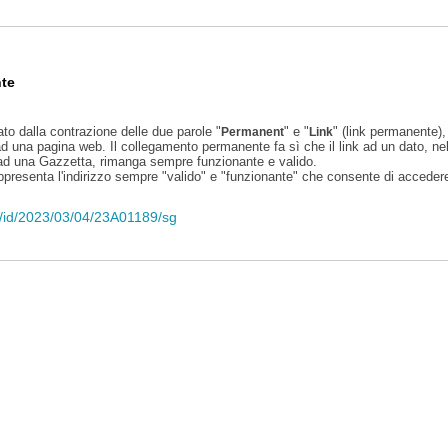
te
ato dalla contrazione delle due parole "
" e "
" (link permanente), 
Permanent
Link
d una pagina web. Il collegamento permanente fa sì che il link ad un dato, ne
 ad una Gazzetta, rimanga sempre funzionante e valido.
appresenta l'indirizzo sempre "valido" e "funzionante" che consente di accedere 
li/id/2023/03/04/23A01189/sg