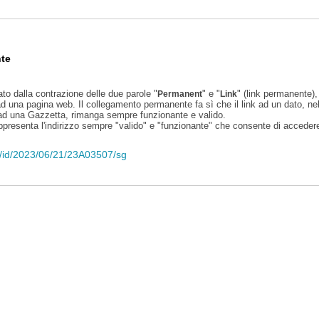
te
ato dalla contrazione delle due parole "
" e "
" (link permanente), 
Permanent
Link
d una pagina web. Il collegamento permanente fa sì che il link ad un dato, ne
 ad una Gazzetta, rimanga sempre funzionante e valido.
appresenta l'indirizzo sempre "valido" e "funzionante" che consente di accedere 
eli/id/2023/06/21/23A03507/sg