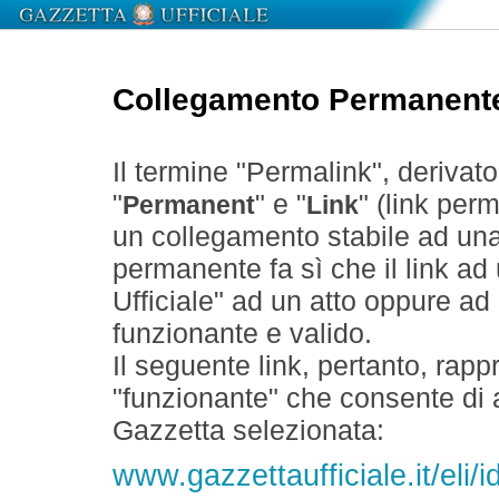
Collegamento Permanent
Il termine "Permalink", derivat
"
" e "
" (link perm
Permanent
Link
un collegamento stabile ad un
permanente fa sì che il link ad
Ufficiale" ad un atto oppure a
funzionante e valido.
Il seguente link, pertanto, rapp
"funzionante" che consente di a
Gazzetta selezionata:
www.gazzettaufficiale.it/el