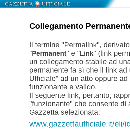
Collegamento Permanent
Il termine "Permalink", derivat
"
" e "
" (link perm
Permanent
Link
un collegamento stabile ad un
permanente fa sì che il link ad
Ufficiale" ad un atto oppure a
funzionante e valido.
Il seguente link, pertanto, rapp
"funzionante" che consente di a
Gazzetta selezionata:
www.gazzettaufficiale.it/el