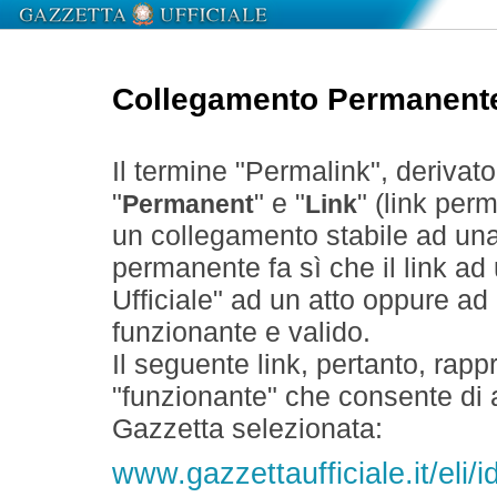
Collegamento Permanent
Il termine "Permalink", derivat
"
" e "
" (link perm
Permanent
Link
un collegamento stabile ad un
permanente fa sì che il link ad
Ufficiale" ad un atto oppure a
funzionante e valido.
Il seguente link, pertanto, rapp
"funzionante" che consente di a
Gazzetta selezionata:
www.gazzettaufficiale.it/el