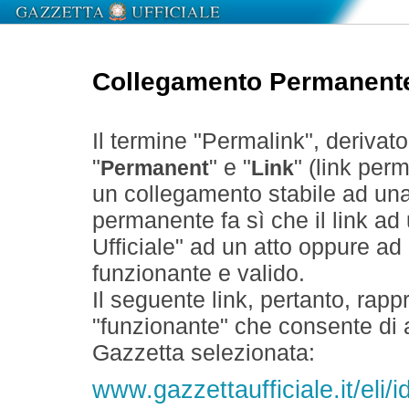
Collegamento Permanent
Il termine "Permalink", derivat
"
" e "
" (link perm
Permanent
Link
un collegamento stabile ad un
permanente fa sì che il link ad
Ufficiale" ad un atto oppure a
funzionante e valido.
Il seguente link, pertanto, rapp
"funzionante" che consente di a
Gazzetta selezionata:
www.gazzettaufficiale.it/el