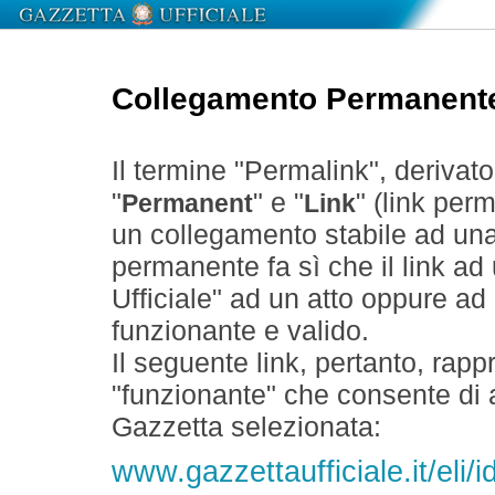
Collegamento Permanent
Il termine "Permalink", derivat
"
" e "
" (link perm
Permanent
Link
un collegamento stabile ad un
permanente fa sì che il link ad
Ufficiale" ad un atto oppure a
funzionante e valido.
Il seguente link, pertanto, rapp
"funzionante" che consente di a
Gazzetta selezionata:
www.gazzettaufficiale.it/el