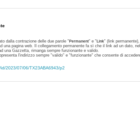
te
ato dalla contrazione delle due parole "
" e "
" (link permanente), 
Permanent
Link
d una pagina web. Il collegamento permanente fa sì che il link ad un dato, ne
 ad una Gazzetta, rimanga sempre funzionante e valido.
appresenta l'indirizzo sempre "valido" e "funzionante" che consente di accedere 
eli/id/2023/07/06/TX23ABA6943/p2