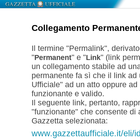
Collegamento Permanent
Il termine "Permalink", derivat
"
" e "
" (link perm
Permanent
Link
un collegamento stabile ad un
permanente fa sì che il link ad
Ufficiale" ad un atto oppure a
funzionante e valido.
Il seguente link, pertanto, rapp
"funzionante" che consente di a
Gazzetta selezionata:
www.gazzettaufficiale.it/el