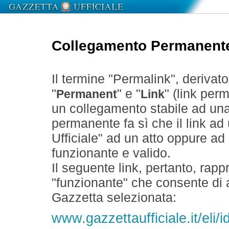
Collegamento Permanent
Il termine "Permalink", derivat
"
" e "
" (link perm
Permanent
Link
un collegamento stabile ad un
permanente fa sì che il link ad
Ufficiale" ad un atto oppure a
funzionante e valido.
Il seguente link, pertanto, rapp
"funzionante" che consente di a
Gazzetta selezionata:
www.gazzettaufficiale.it/el