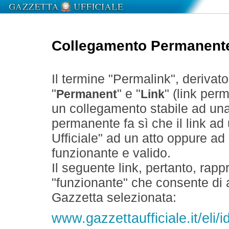
Collegamento Permanent
Il termine "Permalink", derivat
"
" e "
" (link perm
Permanent
Link
un collegamento stabile ad un
permanente fa sì che il link ad
Ufficiale" ad un atto oppure a
funzionante e valido.
Il seguente link, pertanto, rapp
"funzionante" che consente di a
Gazzetta selezionata:
www.gazzettaufficiale.it/el