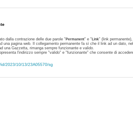
te
ato dalla contrazione delle due parole "
" e "
" (link permanente), 
Permanent
Link
d una pagina web. Il collegamento permanente fa sì che il link ad un dato, ne
 ad una Gazzetta, rimanga sempre funzionante e valido.
appresenta l'indirizzo sempre "valido" e "funzionante" che consente di accedere 
eli/id/2023/10/13/23A05570/sg