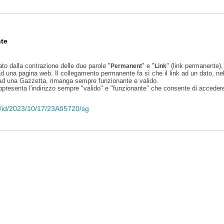
te
ato dalla contrazione delle due parole "
" e "
" (link permanente), 
Permanent
Link
d una pagina web. Il collegamento permanente fa sì che il link ad un dato, ne
 ad una Gazzetta, rimanga sempre funzionante e valido.
appresenta l'indirizzo sempre "valido" e "funzionante" che consente di accedere 
eli/id/2023/10/17/23A05720/sg