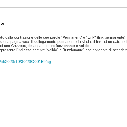
te
ato dalla contrazione delle due parole "
" e "
" (link permanente), 
Permanent
Link
d una pagina web. Il collegamento permanente fa sì che il link ad un dato, ne
 ad una Gazzetta, rimanga sempre funzionante e valido.
appresenta l'indirizzo sempre "valido" e "funzionante" che consente di accedere 
eli/id/2023/10/30/23G00159/sg