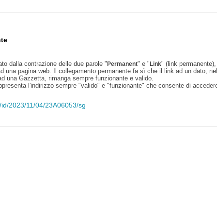
te
ato dalla contrazione delle due parole "
" e "
" (link permanente), 
Permanent
Link
d una pagina web. Il collegamento permanente fa sì che il link ad un dato, ne
 ad una Gazzetta, rimanga sempre funzionante e valido.
appresenta l'indirizzo sempre "valido" e "funzionante" che consente di accedere 
li/id/2023/11/04/23A06053/sg