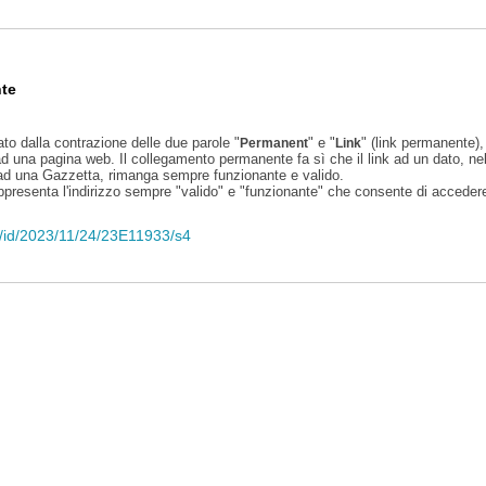
te
ato dalla contrazione delle due parole "
" e "
" (link permanente), 
Permanent
Link
d una pagina web. Il collegamento permanente fa sì che il link ad un dato, ne
 ad una Gazzetta, rimanga sempre funzionante e valido.
appresenta l'indirizzo sempre "valido" e "funzionante" che consente di accedere 
li/id/2023/11/24/23E11933/s4