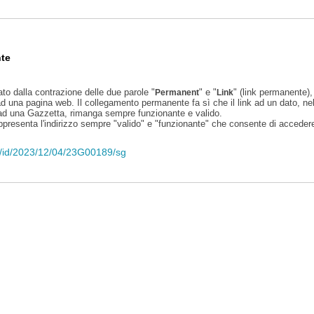
te
ato dalla contrazione delle due parole "
" e "
" (link permanente), 
Permanent
Link
d una pagina web. Il collegamento permanente fa sì che il link ad un dato, ne
 ad una Gazzetta, rimanga sempre funzionante e valido.
appresenta l'indirizzo sempre "valido" e "funzionante" che consente di accedere 
eli/id/2023/12/04/23G00189/sg