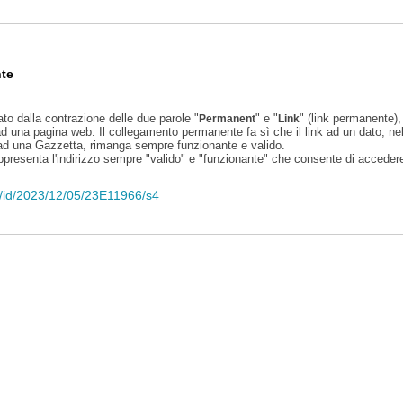
te
ato dalla contrazione delle due parole "
" e "
" (link permanente), 
Permanent
Link
d una pagina web. Il collegamento permanente fa sì che il link ad un dato, ne
 ad una Gazzetta, rimanga sempre funzionante e valido.
appresenta l'indirizzo sempre "valido" e "funzionante" che consente di accedere 
li/id/2023/12/05/23E11966/s4