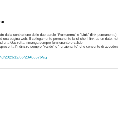
te
ato dalla contrazione delle due parole "
" e "
" (link permanente), 
Permanent
Link
d una pagina web. Il collegamento permanente fa sì che il link ad un dato, ne
 ad una Gazzetta, rimanga sempre funzionante e valido.
appresenta l'indirizzo sempre "valido" e "funzionante" che consente di accedere 
eli/id/2023/12/06/23A06576/sg