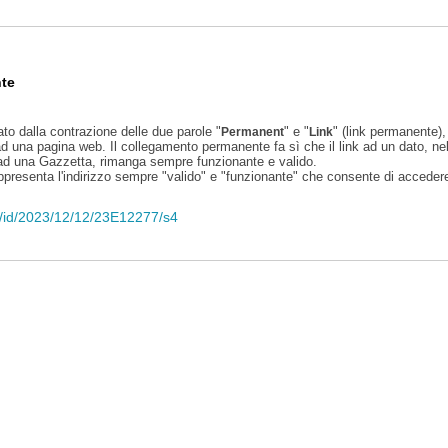
te
ato dalla contrazione delle due parole "
" e "
" (link permanente), 
Permanent
Link
d una pagina web. Il collegamento permanente fa sì che il link ad un dato, ne
 ad una Gazzetta, rimanga sempre funzionante e valido.
appresenta l'indirizzo sempre "valido" e "funzionante" che consente di accedere 
eli/id/2023/12/12/23E12277/s4