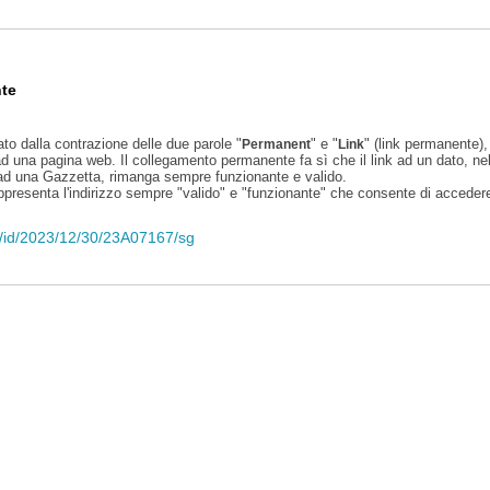
te
ato dalla contrazione delle due parole "
" e "
" (link permanente), 
Permanent
Link
d una pagina web. Il collegamento permanente fa sì che il link ad un dato, ne
 ad una Gazzetta, rimanga sempre funzionante e valido.
appresenta l'indirizzo sempre "valido" e "funzionante" che consente di accedere 
eli/id/2023/12/30/23A07167/sg