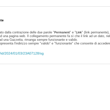
te
ato dalla contrazione delle due parole "
" e "
" (link permanente), 
Permanent
Link
d una pagina web. Il collegamento permanente fa sì che il link ad un dato, ne
 ad una Gazzetta, rimanga sempre funzionante e valido.
appresenta l'indirizzo sempre "valido" e "funzionante" che consente di accedere 
eli/id/2024/01/03/23A07128/sg