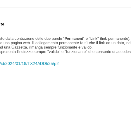
te
ato dalla contrazione delle due parole "
" e "
" (link permanente), 
Permanent
Link
d una pagina web. Il collegamento permanente fa sì che il link ad un dato, ne
 ad una Gazzetta, rimanga sempre funzionante e valido.
appresenta l'indirizzo sempre "valido" e "funzionante" che consente di accedere 
eli/id/2024/01/18/TX24ADD535/p2