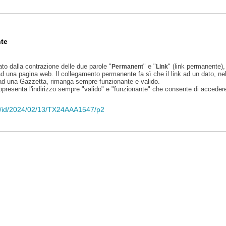
te
ato dalla contrazione delle due parole "
" e "
" (link permanente), 
Permanent
Link
d una pagina web. Il collegamento permanente fa sì che il link ad un dato, ne
 ad una Gazzetta, rimanga sempre funzionante e valido.
appresenta l'indirizzo sempre "valido" e "funzionante" che consente di accedere 
eli/id/2024/02/13/TX24AAA1547/p2