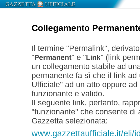
Collegamento Permanent
Il termine "Permalink", derivat
"
" e "
" (link perm
Permanent
Link
un collegamento stabile ad un
permanente fa sì che il link ad
Ufficiale" ad un atto oppure a
funzionante e valido.
Il seguente link, pertanto, rapp
"funzionante" che consente di a
Gazzetta selezionata:
www.gazzettaufficiale.it/el